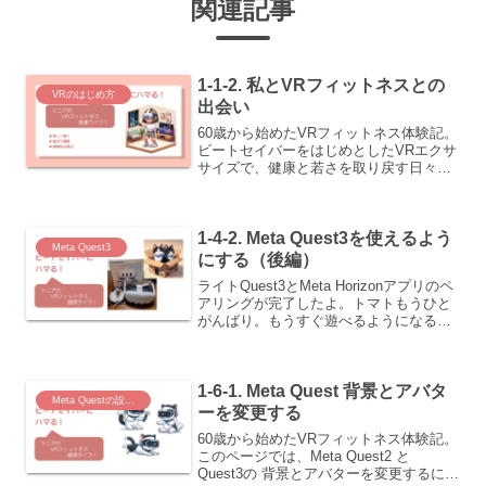
関連記事
1-1-2. 私とVRフィットネスとの
VRのはじめ方
出会い
60歳から始めたVRフィットネス体験記。
ビートセイバーをはじめとしたVRエクサ
サイズで、健康と若さを取り戻す日々を
綴るブログです。このページでは、私が
何故VRフィットネスにハマったのかにつ
いてお伝えします。
1-4-2. Meta Quest3を使えるよう
Meta Quest3
にする（後編）
ライトQuest3とMeta Horizonアプリのペ
アリングが完了したよ。トマトもうひと
がんばり。もうすぐ遊べるようになる
よ。フィットネスを行うためのプレイエ
リアを確保してからチュートリアルアプ
リで遊んでみよう。「Meta Quest3を...
1-6-1. Meta Quest 背景とアバタ
Meta Questの設定と活用
ーを変更する
60歳から始めたVRフィットネス体験記。
このページでは、Meta Quest2 と
Quest3の 背景とアバターを変更するにつ