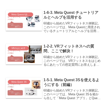
いてお伝えします。
1-6-3. Meta Quest チュートリア
Meta Questの設定と活用
ルとヘルプを活用する
60歳から始めたVRフィットネス体験記。
このページでは、Meta Questに用意され
ているチュートリアルとヘルプを活用す
る方法についてまとめました。
1-2-2. VRフィットネスへの質
VRのはじめ方
問、ここで解決！
60歳から始めたVRフィットネス体験記。
このページでは、VRフットネスをはじめ
るにあたっての想定質問にお答えしま
す。シニアにもやさしいVRフィットネス
で、新しい挑戦の楽しさ、活動的な生活
の喜びを、共に分かち合いましょう。
1-5-1. Meta Quest 3Sを使えるよ
Meta Quest 3S
うにする（前編）
60歳から始めたVRフィットネス体験記。
このページでは、Meta Quest 3Sを箱か
ら出して「Meta Quest アプリ」とQuest
3Sをペアリング（対にする）までをお伝
えします。