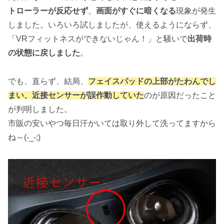
トローラーが反応せず
、
画面がすぐに暗くなる
現象が発生
しました。いろいろ試しましたが、使えるようにならず、
「VRフィットネスができないじゃん！」と騒いで
出荷時
の状態に戻しました
。
でも、直らず、結局、
フェイスパッドの上部がたわんでし
まい、近接センサーが誤作動していた
のが原因だったこと
が判明しました。
市販の安いやつ毎日汗かいては取り外して洗ってますから
ね～(-_-;)