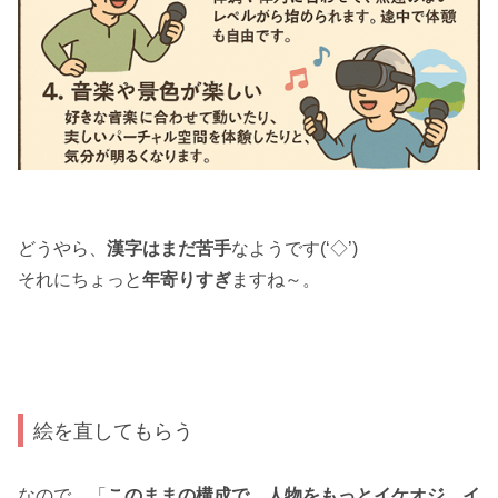
どうやら、
漢字はまだ苦手
なようです(‘◇’)ゞ
それにちょっと
年寄りすぎ
ますね～。
絵を直してもらう
なので、「
このままの構成で、人物をもっとイケオジ、イ