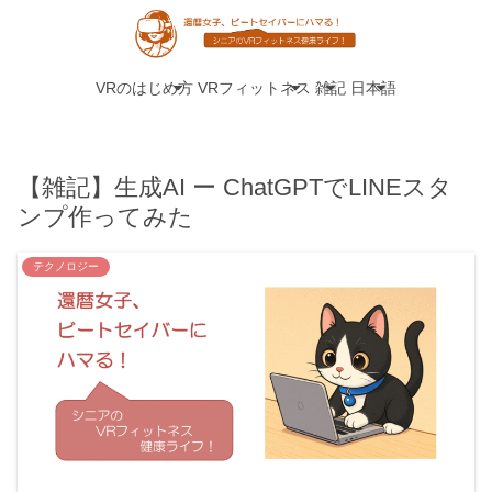
VRのはじめ方
VRフィットネス
雑記
日本語
【雑記】生成AI ー ChatGPTでLINEスタ
ンプ作ってみた
テクノロジー